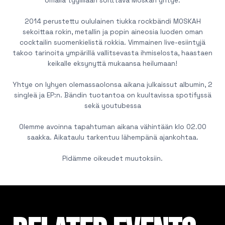
omalla tyylillään soitttava Moskah yhtye.
2014 perustettu oululainen tiukka rockbändi MOSKAH
sekoittaa rokin, metallin ja popin aineosia luoden oman
cocktailin suomenkielistä rokkia. Vimmainen live-esiintyjä
takoo tarinoita ympärillä vallitsevasta ihmiselosta, haastaen
keikalle eksynyttä mukaansa heilumaan!
Yhtye on lyhyen olemassaolonsa aikana julkaissut albumin, 2
singleä ja EP:n. Bändin tuotantoa on kuultavissa spotifyssä
sekä youtubessa
Olemme avoinna tapahtuman aikana vähintään klo 02.00
saakka. Aikataulu tarkentuu lähempänä ajankohtaa.
Pidämme oikeudet muutoksiin.