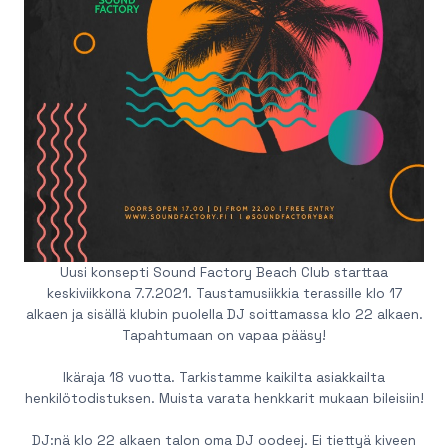
Uusi konsepti Sound Factory Beach Club starttaa
keskiviikkona 7.7.2021. Taustamusiikkia terassille klo 17
alkaen ja sisällä klubin puolella DJ soittamassa klo 22 alkaen.
Tapahtumaan on vapaa pääsy!
Ikäraja 18 vuotta. Tarkistamme kaikilta asiakkailta
henkilötodistuksen. Muista varata henkkarit mukaan bileisiin!
DJ:nä klo 22 alkaen talon oma DJ oodeej. Ei tiettyä kiveen