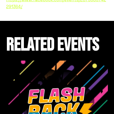
291364/
Related events