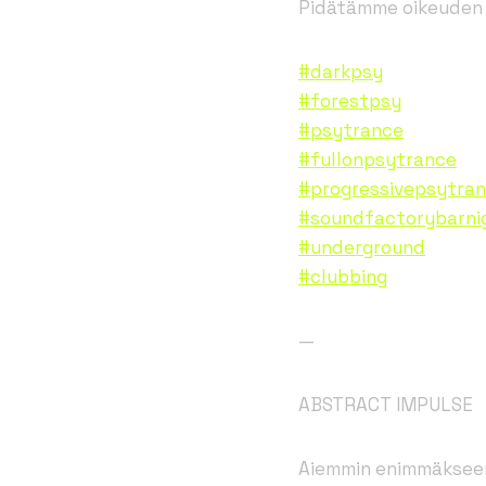
Pidätämme oikeuden 
#darkpsy
#forestpsy
#psytrance
#fullonpsytrance
#progressivepsytra
#soundfactorybarni
#underground
#clubbing
—
ABSTRACT IMPULSE
Aiemmin enimmäkseen