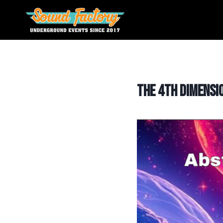
Siirry
sisältöön
The 4th Dimensi