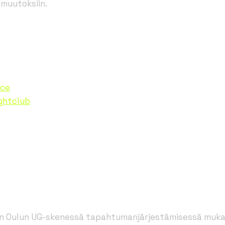
muutoksiin.
nce
ghtclub
 Oulun UG-skenessä tapahtumanjärjestämisessä muka