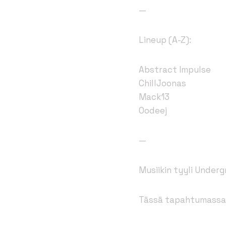
—
Lineup (A-Z):
Abstract Impulse
ChillJoonas
Mack13
Oodeej
—
Musiikin tyyli Under
Tässä tapahtumassa 