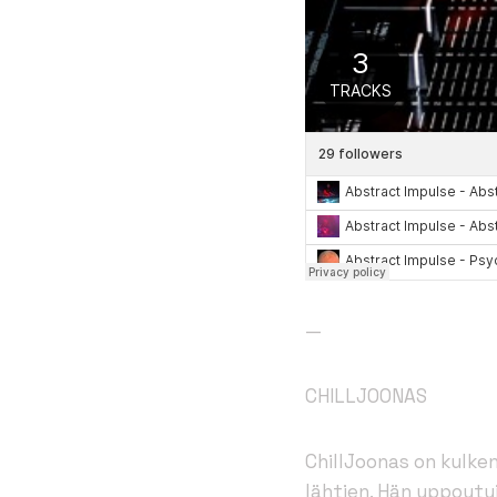
—
CHILLJOONAS
ChillJoonas on kulke
lähtien. Hän uppoutui