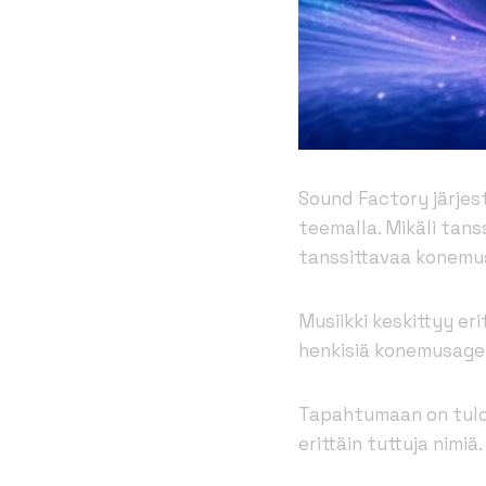
Sound Factory järjes
teemalla. Mikäli tans
tanssittavaa konemus
Musiikki keskittyy er
henkisiä konemusagenr
Tapahtumaan on tulo
erittäin tuttuja nimiä