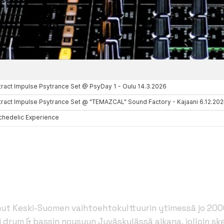
nut Keski-Suomen vaihtoehtokulttuurin ytimessä jo 200
 drum & bassin nousuun Jyväskylässä aikana, jolloin ske