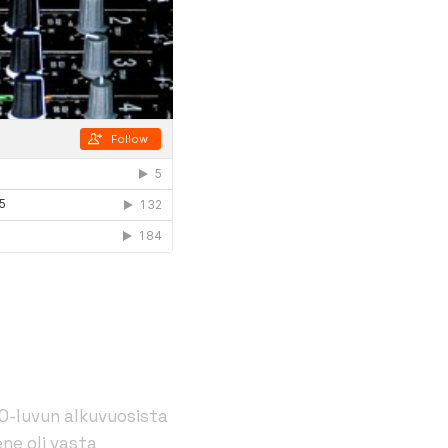
0-luvun alkuvuosista
ne oli vasta