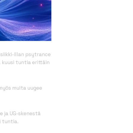
iikki-illan psytrance
kuusi tuntia erittäin
n myös muita uugee
e ja UG-skenestä
 tuntia.