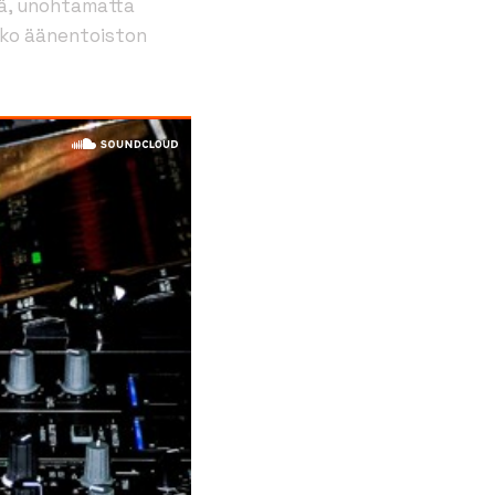
ä, unohtamatta
koko äänentoiston