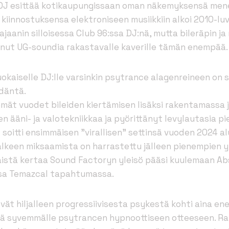
n DJ esittää kotikaupungissaan oman näkemyksensä me
kiinnostuksensa elektroniseen musiikkiin alkoi 2010-luv
Kajaanin silloisessa Club 96:ssa DJ:nä, mutta bileräpin j
unut UG-soundia rakastavalle kaverille tämän enempää.
iruokaiselle DJ:lle varsinkin psytrance alagenreineen on 
däntä.
immät vuodet bileiden kiertämisen lisäksi rakentamassa
en ääni- ja valotekniikkaa ja pyörittänyt levylautasia 
s soitti ensimmäisen ”virallisen” settinsä vuoden 2024
lkeen miksaamista on harrastettu jälleen pienempien 
istä kertaa Sound Factoryn yleisö pääsi kuulemaan Ab
ssa Temazcal tapahtumassa.
vät hiljalleen progressiivisesta psykestä kohti aina e
hä syvemmälle psytrancen hypnoottiseen otteeseen. Ra