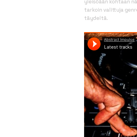
yleisöään kohtaan n
tarkoin valittuja gen
täydeltä.