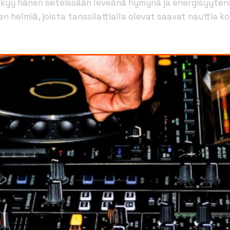
äkyy hänen seteissään leveänä hymynä ja energisyyten
ren helmiä, joista tanssilattialla olevat saavat nauttia 