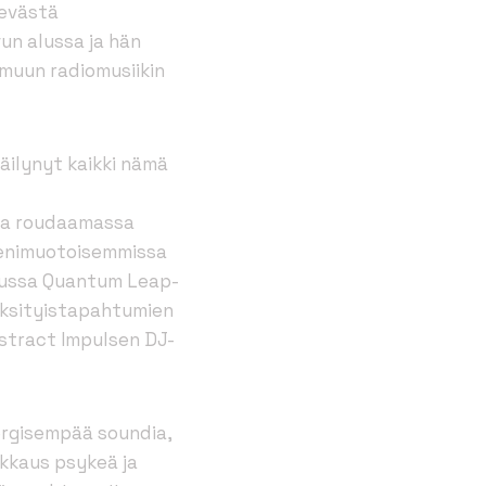
nevästä
un alussa ja hän
a muun radiomusiikin
säilynyt kaikki nämä
 ja roudaamassa
pienimuotoisemmissa
 alussa Quantum Leap-
yksityistapahtumien
stract Impulsen DJ-
nergisempää soundia,
kkaus psykeä ja