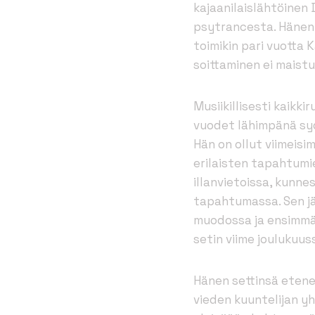
kajaanilaislähtöine
psytrancesta. Hänen 
toimikin pari vuotta 
soittaminen ei maist
Musiikillisesti kaikk
vuodet lähimpänä sy
Hän on ollut viimeis
erilaisten tapahtumi
illanvietoissa, kunne
tapahtumassa. Sen jä
muodossa ja ensimmä
setin viime joulukuu
Hänen settinsä etene
vieden kuuntelijan y