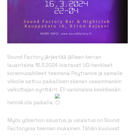
Sound Factory järjestää jälleen kerran
lauantaina 16.3.2024 loistavat UG-henkiset
konemusabileet teemana Psytrance ja samalle
viikolle sattuu paikallisen skenen useammankin
vaikuttajan synttärit. Eli varsinaisia keskikesän
helmiä siis paikalla.
Myös yökerhon sisustus ja valaistus on Sound
Factoryssa teeman mukainen. Tähän kuuluvat