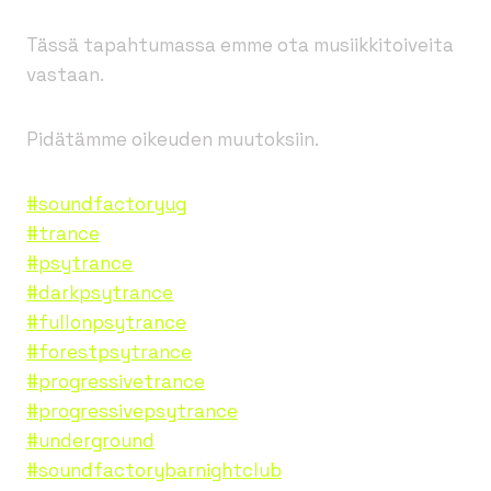
Tässä tapahtumassa emme ota musiikkitoiveita
vastaan.
Pidätämme oikeuden muutoksiin.
#soundfactoryug
#trance
#psytrance
#darkpsytrance
#fullonpsytrance
#forestpsytrance
#progressivetrance
#progressivepsytrance
#underground
#soundfactorybarnightclub