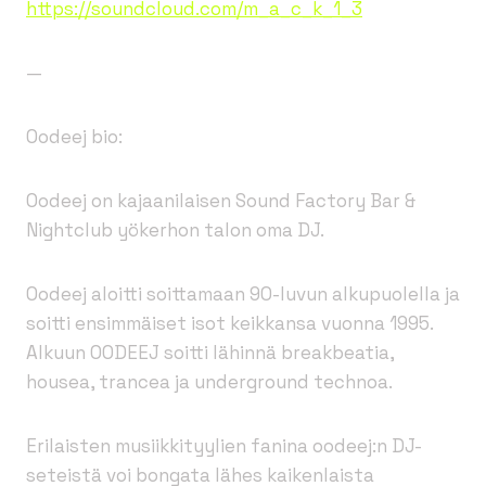
https://soundcloud.com/m_a_c_k_1_3
—
Oodeej bio:
Oodeej on kajaanilaisen Sound Factory Bar &
Nightclub yökerhon talon oma DJ.
Oodeej aloitti soittamaan 90-luvun alkupuolella ja
soitti ensimmäiset isot keikkansa vuonna 1995.
Alkuun OODEEJ soitti lähinnä breakbeatia,
housea, trancea ja underground technoa.
Erilaisten musiikkityylien fanina oodeej:n DJ-
seteistä voi bongata lähes kaikenlaista