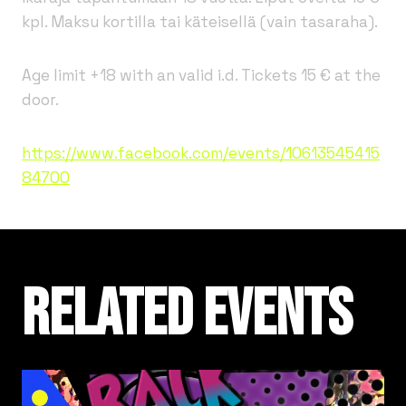
kpl. Maksu kortilla tai käteisellä (vain tasaraha).
Age limit +18 with an valid i.d. Tickets 15 € at the
door.
https://www.facebook.com/events/10613545415
84700
Related events