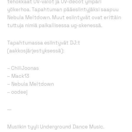
tehokkaat UV-valot ja UV-decot ympäri
yökerhoa. Tapahtuman pääesiintyjäksi saapuu
Nebula Meltdown. Muut esiintyvät ovat erittäin
tuttuja nimiä paikallisessa ug-skenessä.
Tapahtumassa esiintyvät DJ:t
(aakkosjärjestyksessä):
– ChillJoonas
– Mack13
– Nebula Meltdown
– oodeej
—
Musiikin tyyli Underground Dance Music.