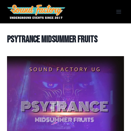
Siirry
sisältöön
Psytrance Midsummer Fruits