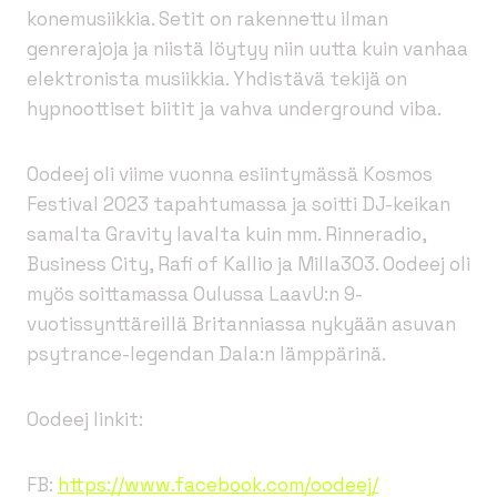
konemusiikkia. Setit on rakennettu ilman
genrerajoja ja niistä löytyy niin uutta kuin vanhaa
elektronista musiikkia. Yhdistävä tekijä on
hypnoottiset biitit ja vahva underground viba.
Oodeej oli viime vuonna esiintymässä Kosmos
Festival 2023 tapahtumassa ja soitti DJ-keikan
samalta Gravity lavalta kuin mm. Rinneradio,
Business City, Rafi of Kallio ja Milla303. Oodeej oli
myös soittamassa Oulussa LaavU:n 9-
vuotissynttäreillä Britanniassa nykyään asuvan
psytrance-legendan Dala:n lämppärinä.
Oodeej linkit:
FB:
https://www.facebook.com/oodeej/