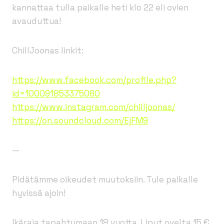
kannattaa tulla paikalle heti klo 22 eli ovien
avauduttua!
ChillJoonas linkit:
https://www.facebook.com/profile.php?
id=100091853375060
https://www.instagram.com/chilljoonas/
https://on.soundcloud.com/EjFM9
—
Pidätämme oikeudet muutoksiin. Tule paikalle
hyvissä ajoin!
Ikäraja tapahtumaan 18 vuotta. Liput ovelta 15 €