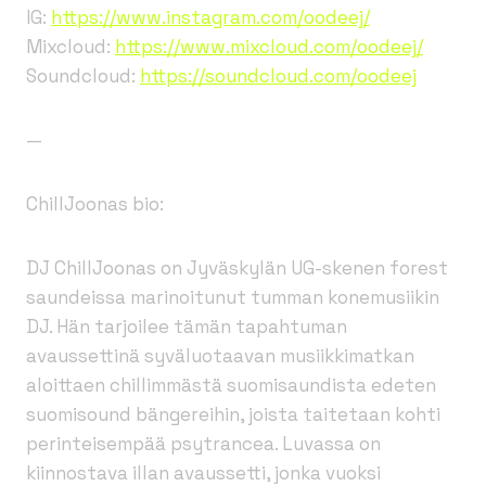
IG:
https://www.instagram.com/oodeej/
Mixcloud:
https://www.mixcloud.com/oodeej/
Soundcloud:
https://soundcloud.com/oodeej
—
ChillJoonas bio:
DJ ChillJoonas on Jyväskylän UG-skenen forest
saundeissa marinoitunut tumman konemusiikin
DJ. Hän tarjoilee tämän tapahtuman
avaussettinä syväluotaavan musiikkimatkan
aloittaen chillimmästä suomisaundista edeten
suomisound bängereihin, joista taitetaan kohti
perinteisempää psytrancea. Luvassa on
kiinnostava illan avaussetti, jonka vuoksi