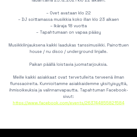
lauantaina 25.12.2021 klo 22 alkaen.
– Ovet avataan klo 22
– DJ soittamassa musiikkia koko illan klo 23 alkaen
– Ikäraja 18 vuotta
– Tapahtumaan on vapaa pääsy
Musiikkilinjauksena kaikki laadukas tanssimusiikki. Painottuen
house / nu disco / underground linjalle.
Paikan päällä loistavia juomatarjouksia.
Meille kaikki asiakkaat ovat tervetulleita terveenä ilman
flunssaoireita. Kunnioitamme asiakkaidemme yksityisyyttä,
ihmisoikeuksia ja valinnanvapautta. Tapahtuman Facebook-
sivut:
https://www.facebook.com/events/263744855821584