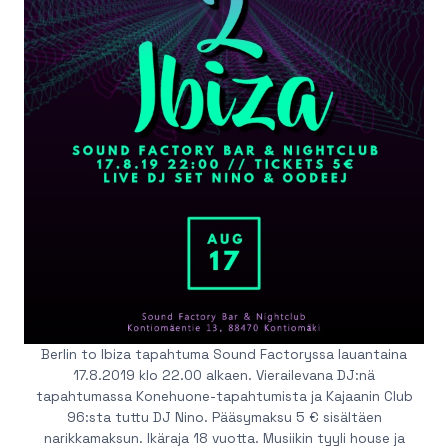
Berlin to Ibiza tapahtuma Sound Factoryssa lauantaina
17.8.2019 klo 22.00 alkaen. Vierailevana DJ:nä
tapahtumassa Konehuone-tapahtumista ja Kajaanin Club
96:sta tuttu DJ Nino. Pääsymaksu 5 € sisältäen
narikkamaksun. Ikäraja 18 vuotta. Musiikin tyyli house ja